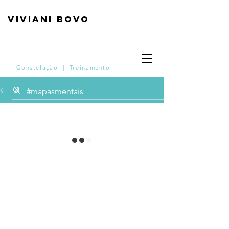
VIVIANI BOVO
Login do Webmaster
Constelação | Treinamento