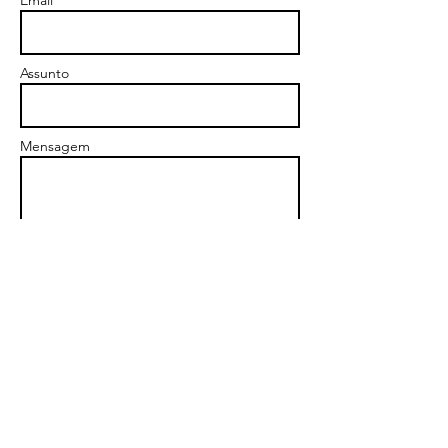
Email *
Assunto
Mensagem
Enviar
Campinas/SP
Cel:
(19) 997-007-810